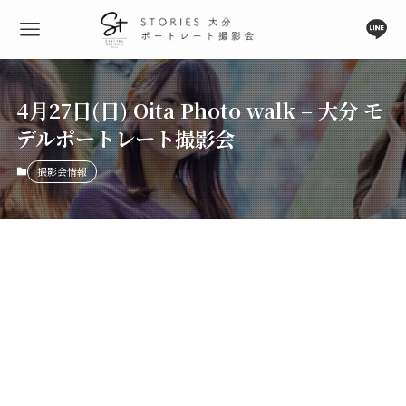
4月27日(日) Oita Photo walk – 大分 モ
デルポートレート撮影会
撮影会情報