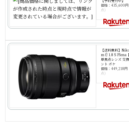
【予約受付中】
価格：435,60
点)
【送料無料】Nikon 
m f/ 1.8 S P
単焦点レンズ 交換
ント ボケ
価格：449,218
点)