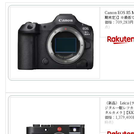
Canon EOS R
期未定)】※最低
価格：709,283
点)
《新品》 Leica 
ジタル一眼レフカメ
タルカメラ ]【KK
価格：1,379,4
時点)