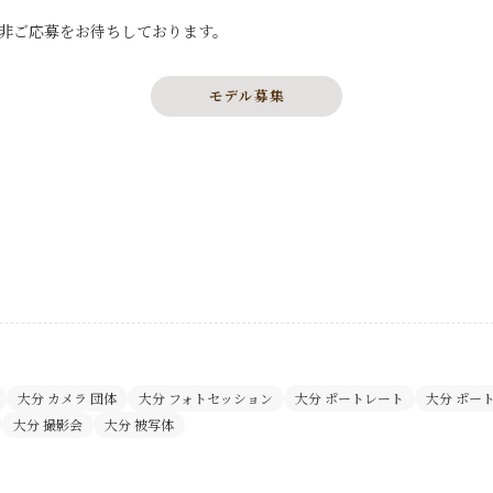
非ご応募をお待ちしております。
モデル募集
大分 カメラ 団体
大分 フォトセッション
大分 ポートレート
大分 ポー
大分 撮影会
大分 被写体